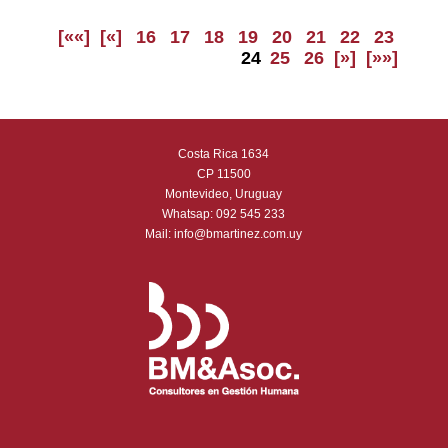
[««]
[«]
16
17
18
19
20
21
22
23
24
25
26
[»]
[»»]
Costa Rica 1634
CP 11500
Montevideo, Uruguay
Whatsap:
092 545 233
Mail:
info@bmartinez.com.uy