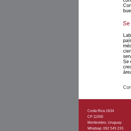
con
Con
bue
Se
Lab
paí
méd
cie
ser
Se 
cre
áre
Com
Costa Rica 1634
CP 11500
Montevideo, Uruguay
Whatsap:
092 545 233