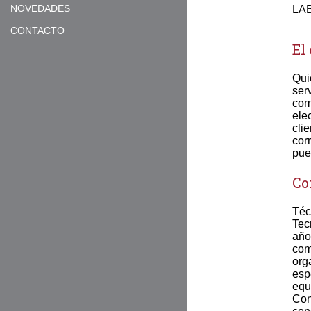
NOVEDADES
LA
CONTACTO
El
Qui
ser
com
ele
cli
cor
pue
Co
Téc
Tec
año
com
org
esp
equ
Con