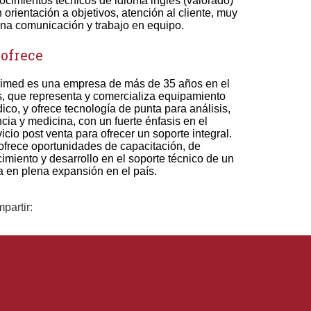
ocimientos técnicos de idioma inglés (valorado)
 orientación a objetivos, atención al cliente, muy
na comunicación y trabajo en equipo.
 ofrece
imed es una empresa de más de 35 años en el
s, que representa y comercializa equipamiento
ico, y ofrece tecnología de punta para análisis,
ncia y medicina, con un fuerte énfasis en el
vicio post venta para ofrecer un soporte integral.
ofrece oportunidades de capacitación, de
cimiento y desarrollo en el soporte técnico de un
a en plena expansión en el país.
partir: